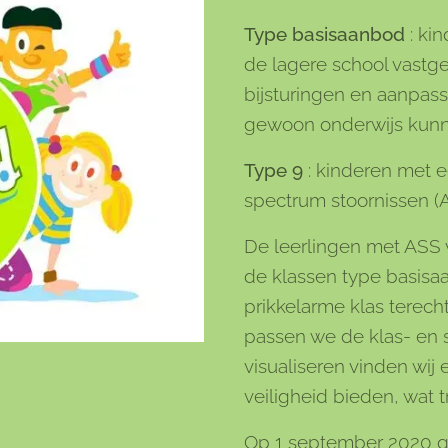
Type basisaanbod
: ki
de lagere school vastge
bijsturingen en aanpass
gewoon onderwijs kunne
Type 9
: kinderen met e
spectrum stoornissen (
De leerlingen met ASS v
de klassen type basisaa
prikkelarme klas terech
passen we de klas- en 
visualiseren vinden wij 
veiligheid bieden, wat 
Op 1 september 2020 g