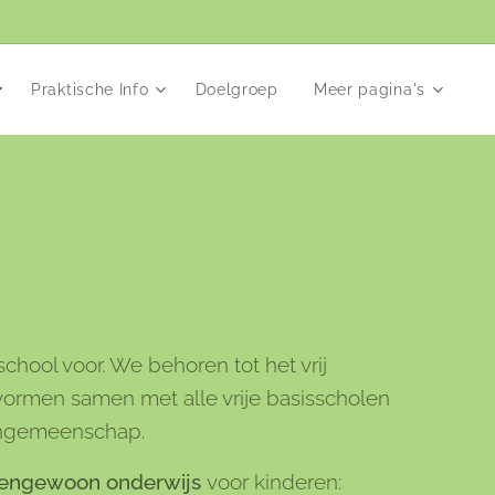
Praktische Info
Doelgroep
Meer pagina's
chool voor. We behoren tot het vrij
vormen samen met alle vrije basisscholen
engemeenschap.
tengewoon onderwijs
voor kinderen: