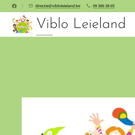
directie@vibloleieland.be
09 386 38 65
Viblo Leieland